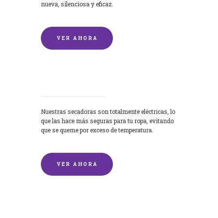
nueva, silenciosa y eficaz.
VER AHORA
Secadoras
Nuestras secadoras son totalmente eléctricas, lo
que las hace más seguras para tu ropa, evitando
que se queme por exceso de temperatura.
VER AHORA
Lavado de mantas y edredones por
encargo