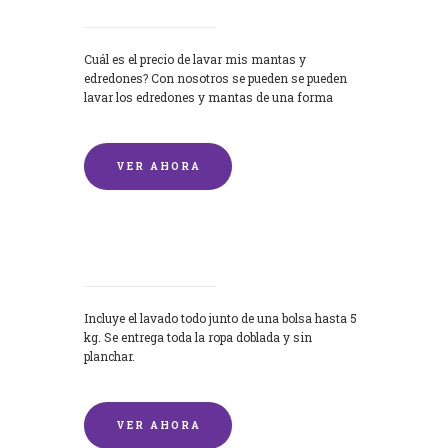
Cuál es el precio de lavar mis mantas y
edredones? Con nosotros se pueden se pueden
lavar los edredones y mantas de una forma
rápida y...
VER AHORA
Lavandería por Kilo
Incluye el lavado todo junto de una bolsa hasta 5
kg. Se entrega toda la ropa doblada y sin
planchar.
VER AHORA