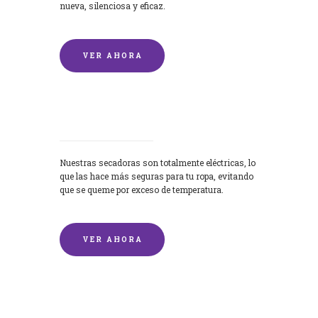
nueva, silenciosa y eficaz.
VER AHORA
Secadoras
Nuestras secadoras son totalmente eléctricas, lo
que las hace más seguras para tu ropa, evitando
que se queme por exceso de temperatura.
VER AHORA
Lavado de mantas y edredones por
encargo