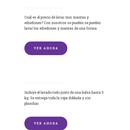
Cuál es el precio de lavar mis mantas y
edredones? Con nosotros se pueden se pueden
lavar los edredones y mantas de una forma
rápida y...
VER AHORA
Lavandería por Kilo
Incluye el lavado todo junto de una bolsa hasta 5
kg. Se entrega toda la ropa doblada y sin
planchar.
VER AHORA