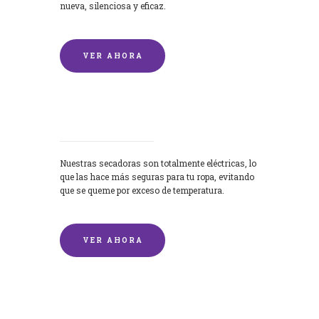
nueva, silenciosa y eficaz.
VER AHORA
Secadoras
Nuestras secadoras son totalmente eléctricas, lo
que las hace más seguras para tu ropa, evitando
que se queme por exceso de temperatura.
VER AHORA
Lavado de mantas y edredones por
encargo