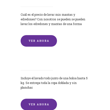
Cuál es el precio de lavar mis mantas y
edredones? Con nosotros se pueden se pueden
lavar los edredones y mantas de una forma
rápida y...
VER AHORA
Lavandería por Kilo
Incluye el lavado todo junto de una bolsa hasta 5
kg. Se entrega toda la ropa doblada y sin
planchar.
VER AHORA