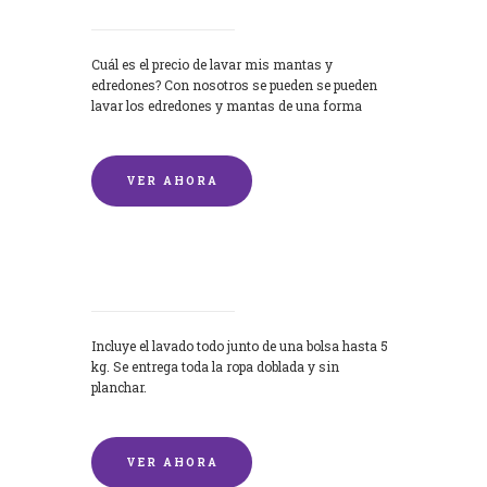
Cuál es el precio de lavar mis mantas y
edredones? Con nosotros se pueden se pueden
lavar los edredones y mantas de una forma
rápida y...
VER AHORA
Lavandería por Kilo
Incluye el lavado todo junto de una bolsa hasta 5
kg. Se entrega toda la ropa doblada y sin
planchar.
VER AHORA