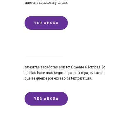
nueva, silenciosa y eficaz.
VER AHORA
Secadoras
Nuestras secadoras son totalmente eléctricas, lo
que las hace más seguras para tu ropa, evitando
que se queme por exceso de temperatura.
VER AHORA
Lavado de mantas y edredones por
encargo