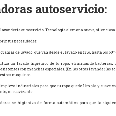
doras autoservicio:
avandería autoservicio. Tecnología alemana nueva, silenciosa y
rir tus necesidades:
ramas de lavado, que van desde el lavado en frío, hasta los 60º 
antiza un lavado higiénico de tu ropa, eliminando bacterias, 
resistentes con manchas especiales. (En las otras lavanderías s
uestras maquinas.
limpieza industriales para que tu ropa quede limpia y suave c
nte, ni suavizante.
adoras se higieniza de forma automática para que la siguien