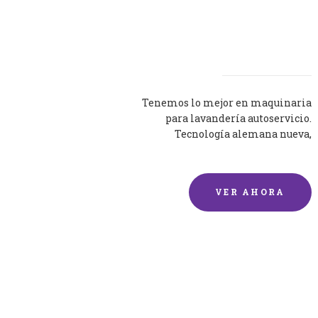
Lavadoras
Tenemos lo mejor en maquinaria
para lavandería autoservicio.
Tecnología alemana nueva,
silenciosa y eficaz.
VER AHORA
Lavado de mantas y
edredones por encargo