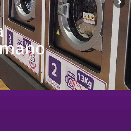
a
u mano