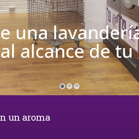
de una lavanderí
 al alcance de t
on un aroma