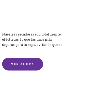
Secadoras
Nuestras secadoras son totalmente
eléctricas, lo que las hace más
seguras para tu ropa, evitando que se
queme por exceso de temperatura.
VER AHORA
Lavandería por Kilo