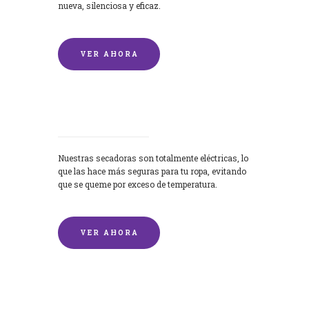
nueva, silenciosa y eficaz.
VER AHORA
Secadoras
Nuestras secadoras son totalmente eléctricas, lo
que las hace más seguras para tu ropa, evitando
que se queme por exceso de temperatura.
VER AHORA
Lavado de mantas y edredones por
encargo