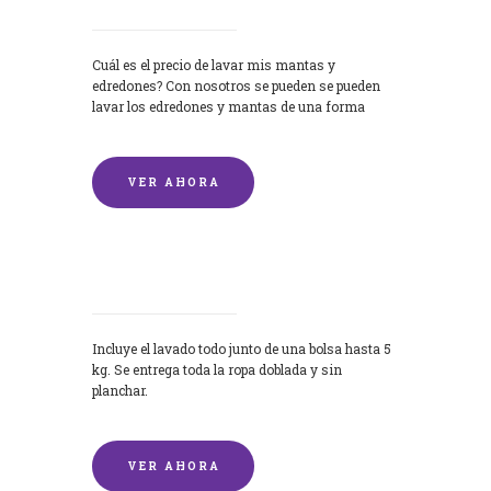
Cuál es el precio de lavar mis mantas y
edredones? Con nosotros se pueden se pueden
lavar los edredones y mantas de una forma
rápida y...
VER AHORA
Lavandería por Kilo
Incluye el lavado todo junto de una bolsa hasta 5
kg. Se entrega toda la ropa doblada y sin
planchar.
VER AHORA