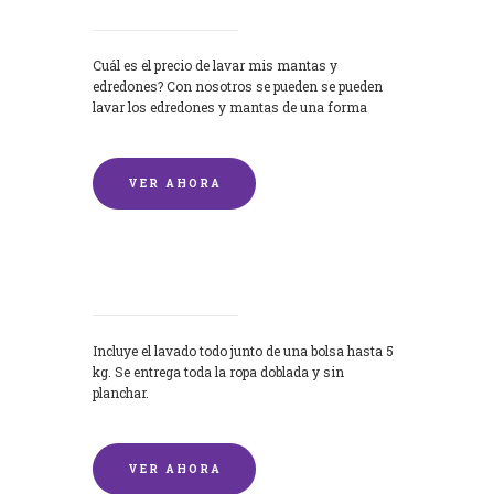
Cuál es el precio de lavar mis mantas y
edredones? Con nosotros se pueden se pueden
lavar los edredones y mantas de una forma
rápida y...
VER AHORA
Lavandería por Kilo
Incluye el lavado todo junto de una bolsa hasta 5
kg. Se entrega toda la ropa doblada y sin
planchar.
VER AHORA