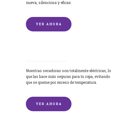
nueva, silenciosa y eficaz.
VER AHORA
Secadoras
Nuestras secadoras son totalmente eléctricas, lo
que las hace más seguras para tu ropa, evitando
que se queme por exceso de temperatura.
VER AHORA
Lavado de mantas y edredones por
encargo