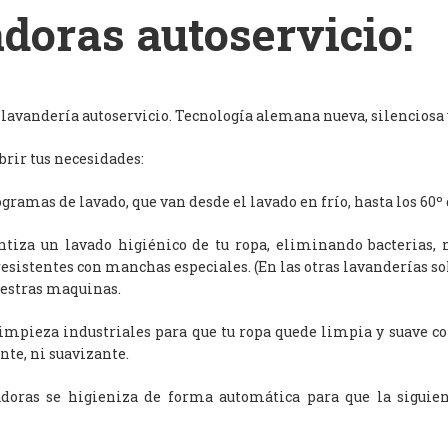
doras autoservicio:
avandería autoservicio. Tecnología alemana nueva, silenciosa y
rir tus necesidades:
ramas de lavado, que van desde el lavado en frío, hasta los 60º 
antiza un lavado higiénico de tu ropa, eliminando bacterias, 
resistentes con manchas especiales. (En las otras lavanderías s
uestras maquinas.
limpieza industriales para que tu ropa quede limpia y suave c
nte, ni suavizante.
adoras se higieniza de forma automática para que la siguien