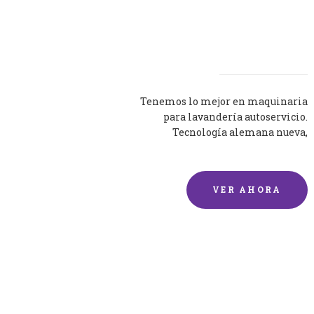
Lavadoras
Tenemos lo mejor en maquinaria
para lavandería autoservicio.
Tecnología alemana nueva,
silenciosa y eficaz.
VER AHORA
Lavado de mantas y
edredones por encargo