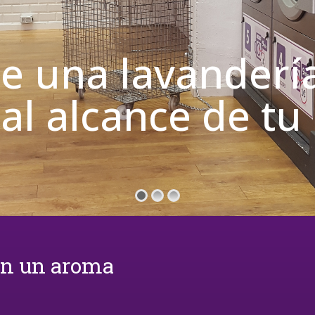
de una lavanderí
 al alcance de t
on un aroma