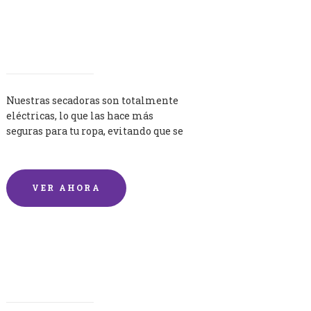
Secadoras
Nuestras secadoras son totalmente
eléctricas, lo que las hace más
seguras para tu ropa, evitando que se
queme por exceso de temperatura.
VER AHORA
Lavandería por Kilo