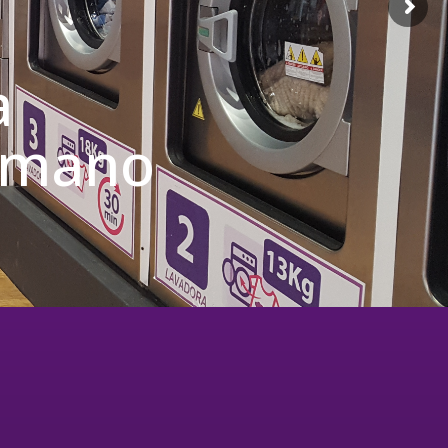
a
u mano