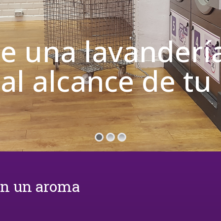
de una lavanderí
 al alcance de t
on un aroma