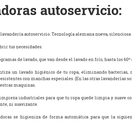
doras autoservicio:
avandería autoservicio. Tecnología alemana nueva, silenciosa y
rir tus necesidades:
ramas de lavado, que van desde el lavado en frío, hasta los 60º 
antiza un lavado higiénico de tu ropa, eliminando bacterias, 
resistentes con manchas especiales. (En las otras lavanderías s
uestras maquinas.
limpieza industriales para que tu ropa quede limpia y suave c
nte, ni suavizante.
adoras se higieniza de forma automática para que la siguien