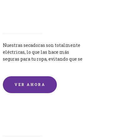
Secadoras
Nuestras secadoras son totalmente
eléctricas, lo que las hace más
seguras para tu ropa, evitando que se
queme por exceso de temperatura.
VER AHORA
Lavandería por Kilo