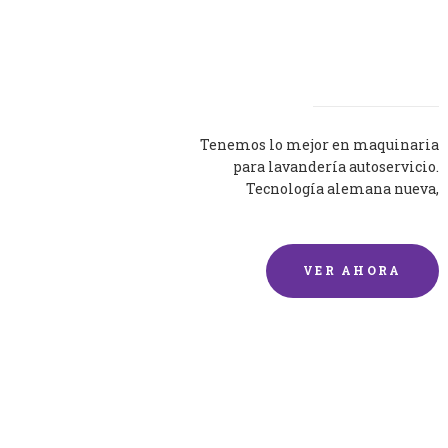
Lavadoras
Tenemos lo mejor en maquinaria
para lavandería autoservicio.
Tecnología alemana nueva,
silenciosa y eficaz.
VER AHORA
Lavado de mantas y
edredones por encargo