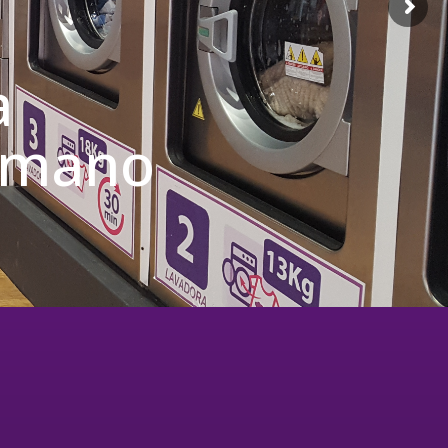
a
u mano