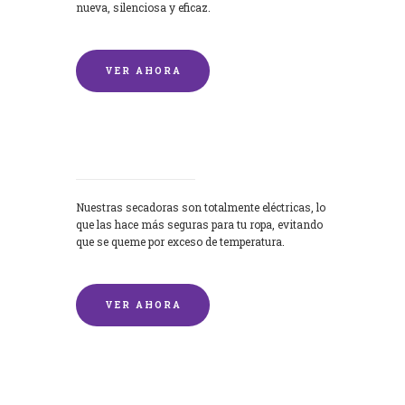
nueva, silenciosa y eficaz.
VER AHORA
Secadoras
Nuestras secadoras son totalmente eléctricas, lo
que las hace más seguras para tu ropa, evitando
que se queme por exceso de temperatura.
VER AHORA
Lavado de mantas y edredones por
encargo