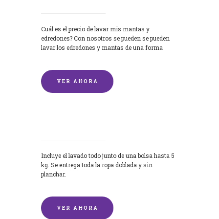
Cuál es el precio de lavar mis mantas y
edredones? Con nosotros se pueden se pueden
lavar los edredones y mantas de una forma
rápida y...
VER AHORA
Lavandería por Kilo
Incluye el lavado todo junto de una bolsa hasta 5
kg. Se entrega toda la ropa doblada y sin
planchar.
VER AHORA