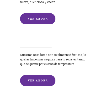
nueva, silenciosa y eficaz.
VER AHORA
Secadoras
Nuestras secadoras son totalmente eléctricas, lo
que las hace más seguras para tu ropa, evitando
que se queme por exceso de temperatura.
VER AHORA
Lavado de mantas y edredones por
encargo