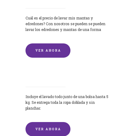
Cuál es el precio de lavar mis mantas y
edredones? Con nosotros se pueden se pueden
lavar los edredones y mantas de una forma
rápida y...
VER AHORA
Lavandería por Kilo
Incluye el lavado todo junto de una bolsa hasta 5
kg. Se entrega toda la ropa doblada y sin
planchar.
VER AHORA