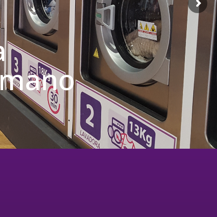
a
u mano