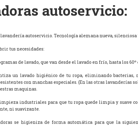
doras autoservicio:
avandería autoservicio. Tecnología alemana nueva, silenciosa y
rir tus necesidades:
ramas de lavado, que van desde el lavado en frío, hasta los 60º 
antiza un lavado higiénico de tu ropa, eliminando bacterias, 
resistentes con manchas especiales. (En las otras lavanderías s
uestras maquinas.
limpieza industriales para que tu ropa quede limpia y suave c
nte, ni suavizante.
adoras se higieniza de forma automática para que la siguien