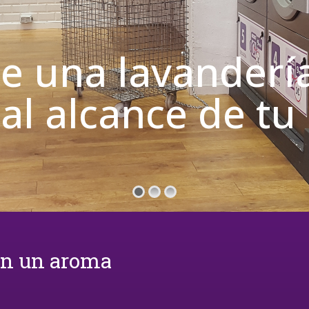
de una lavanderí
 al alcance de t
on un aroma