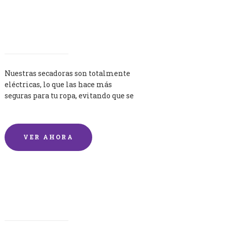
Secadoras
Nuestras secadoras son totalmente
eléctricas, lo que las hace más
seguras para tu ropa, evitando que se
queme por exceso de temperatura.
VER AHORA
Lavandería por Kilo