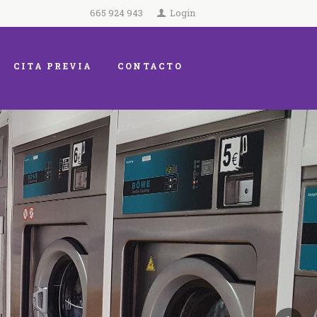
665 924 943
Login
CITA PREVIA
CONTACTO