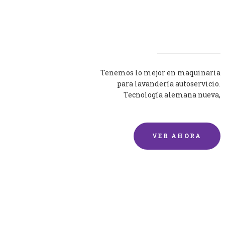
Lavadoras
Tenemos lo mejor en maquinaria
para lavandería autoservicio.
Tecnología alemana nueva,
silenciosa y eficaz.
VER AHORA
Lavado de mantas y
edredones por encargo