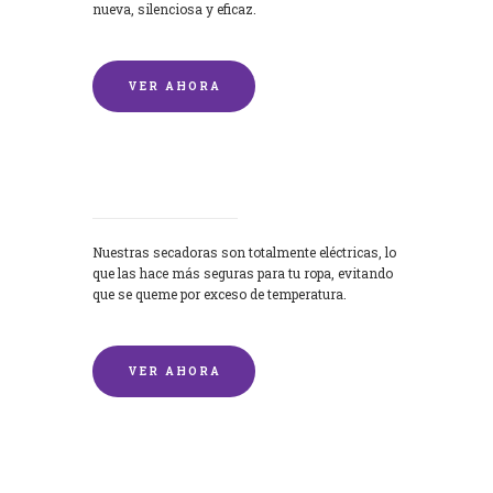
nueva, silenciosa y eficaz.
VER AHORA
Secadoras
Nuestras secadoras son totalmente eléctricas, lo
que las hace más seguras para tu ropa, evitando
que se queme por exceso de temperatura.
VER AHORA
Lavado de mantas y edredones por
encargo