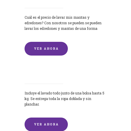
Cuál es el precio de lavar mis mantas y
edredones? Con nosotros se pueden se pueden
lavar los edredones y mantas de una forma
rápida y...
VER AHORA
Lavandería por Kilo
Incluye el lavado todo junto de una bolsa hasta 5
kg. Se entrega toda la ropa doblada y sin
planchar.
VER AHORA