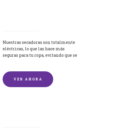
Secadoras
Nuestras secadoras son totalmente
eléctricas, lo que las hace más
seguras para tu ropa, evitando que se
queme por exceso de temperatura.
VER AHORA
Lavandería por Kilo