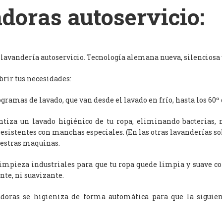
doras autoservicio:
avandería autoservicio. Tecnología alemana nueva, silenciosa y
rir tus necesidades:
ramas de lavado, que van desde el lavado en frío, hasta los 60º 
antiza un lavado higiénico de tu ropa, eliminando bacterias, 
resistentes con manchas especiales. (En las otras lavanderías s
uestras maquinas.
limpieza industriales para que tu ropa quede limpia y suave c
nte, ni suavizante.
adoras se higieniza de forma automática para que la siguien