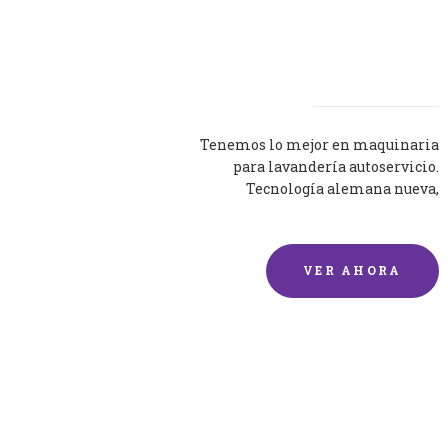
Lavadoras
Tenemos lo mejor en maquinaria
para lavandería autoservicio.
Tecnología alemana nueva,
silenciosa y eficaz.
VER AHORA
Lavado de mantas y
edredones por encargo