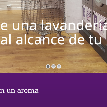
de una lavanderí
 al alcance de t
on un aroma