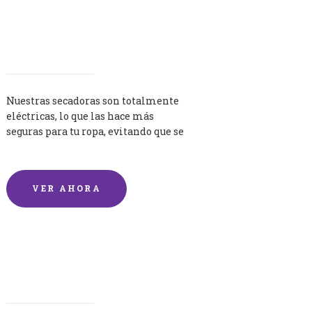
Secadoras
Nuestras secadoras son totalmente
eléctricas, lo que las hace más
seguras para tu ropa, evitando que se
queme por exceso de temperatura.
VER AHORA
Lavandería por Kilo