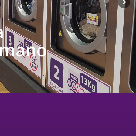
a
u mano