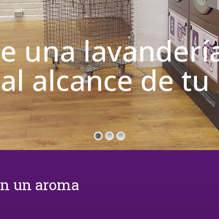
de una lavanderí
 al alcance de t
on un aroma