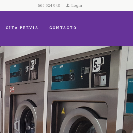
665 924 943
Login
CITA PREVIA
CONTACTO