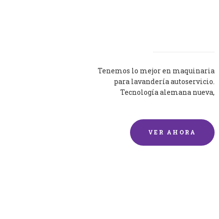
Lavadoras
Tenemos lo mejor en maquinaria
para lavandería autoservicio.
Tecnología alemana nueva,
silenciosa y eficaz.
VER AHORA
Lavado de mantas y
edredones por encargo