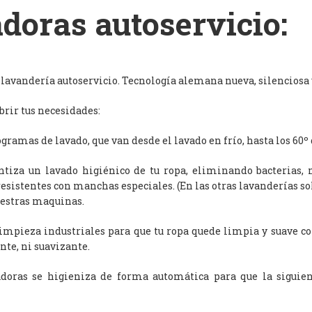
doras autoservicio:
avandería autoservicio. Tecnología alemana nueva, silenciosa y
rir tus necesidades:
ramas de lavado, que van desde el lavado en frío, hasta los 60º 
antiza un lavado higiénico de tu ropa, eliminando bacterias, 
resistentes con manchas especiales. (En las otras lavanderías s
uestras maquinas.
limpieza industriales para que tu ropa quede limpia y suave c
nte, ni suavizante.
adoras se higieniza de forma automática para que la siguien