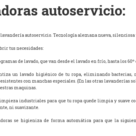
doras autoservicio:
avandería autoservicio. Tecnología alemana nueva, silenciosa y
rir tus necesidades:
ramas de lavado, que van desde el lavado en frío, hasta los 60º 
antiza un lavado higiénico de tu ropa, eliminando bacterias, 
resistentes con manchas especiales. (En las otras lavanderías s
uestras maquinas.
limpieza industriales para que tu ropa quede limpia y suave c
nte, ni suavizante.
adoras se higieniza de forma automática para que la siguien