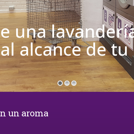
de una lavanderí
 al alcance de t
on un aroma