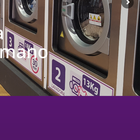
a
u mano