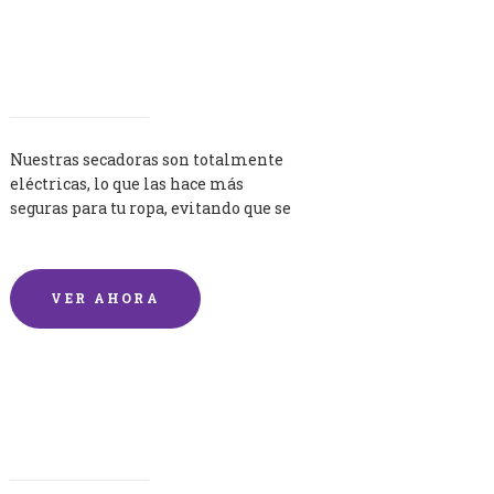
Secadoras
Nuestras secadoras son totalmente
eléctricas, lo que las hace más
seguras para tu ropa, evitando que se
queme por exceso de temperatura.
VER AHORA
Lavandería por Kilo