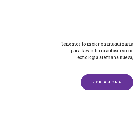
Lavadoras
Tenemos lo mejor en maquinaria
para lavandería autoservicio.
Tecnología alemana nueva,
silenciosa y eficaz.
VER AHORA
Lavado de mantas y
edredones por encargo