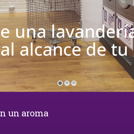
de una lavanderí
 al alcance de t
on un aroma