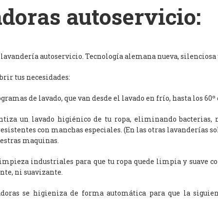
doras autoservicio:
avandería autoservicio. Tecnología alemana nueva, silenciosa y
rir tus necesidades:
ramas de lavado, que van desde el lavado en frío, hasta los 60º 
antiza un lavado higiénico de tu ropa, eliminando bacterias, 
resistentes con manchas especiales. (En las otras lavanderías s
uestras maquinas.
limpieza industriales para que tu ropa quede limpia y suave c
nte, ni suavizante.
adoras se higieniza de forma automática para que la siguien