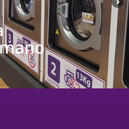
a
u mano