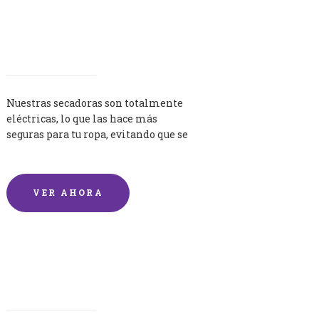
Secadoras
Nuestras secadoras son totalmente
eléctricas, lo que las hace más
seguras para tu ropa, evitando que se
queme por exceso de temperatura.
VER AHORA
Lavandería por Kilo