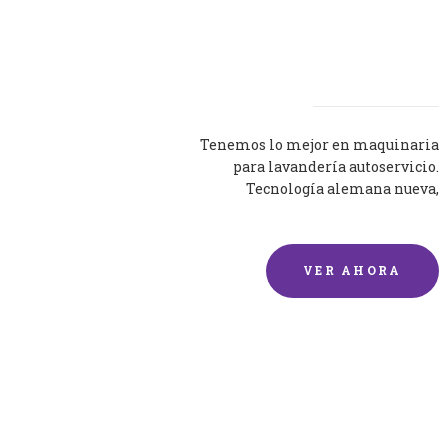
Lavadoras
Tenemos lo mejor en maquinaria
para lavandería autoservicio.
Tecnología alemana nueva,
silenciosa y eficaz.
VER AHORA
Lavado de mantas y
edredones por encargo