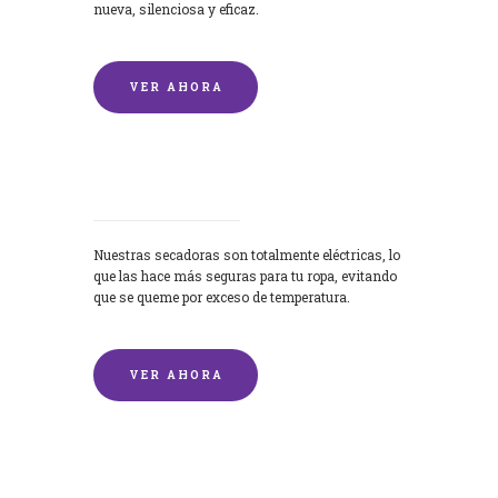
nueva, silenciosa y eficaz.
VER AHORA
Secadoras
Nuestras secadoras son totalmente eléctricas, lo
que las hace más seguras para tu ropa, evitando
que se queme por exceso de temperatura.
VER AHORA
Lavado de mantas y edredones por
encargo