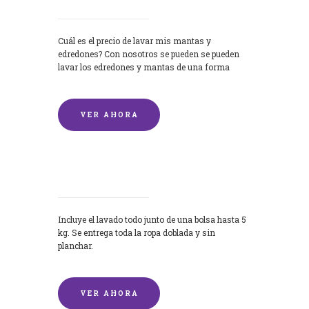
Cuál es el precio de lavar mis mantas y
edredones? Con nosotros se pueden se pueden
lavar los edredones y mantas de una forma
rápida y...
VER AHORA
Lavandería por Kilo
Incluye el lavado todo junto de una bolsa hasta 5
kg. Se entrega toda la ropa doblada y sin
planchar.
VER AHORA