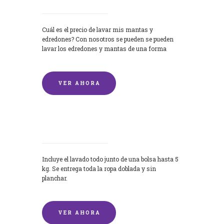
Cuál es el precio de lavar mis mantas y
edredones? Con nosotros se pueden se pueden
lavar los edredones y mantas de una forma
rápida y...
VER AHORA
Lavandería por Kilo
Incluye el lavado todo junto de una bolsa hasta 5
kg. Se entrega toda la ropa doblada y sin
planchar.
VER AHORA