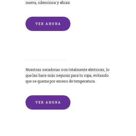
nueva, silenciosa y eficaz.
VER AHORA
Secadoras
Nuestras secadoras son totalmente eléctricas, lo
que las hace más seguras para tu ropa, evitando
que se queme por exceso de temperatura.
VER AHORA
Lavado de mantas y edredones por
encargo