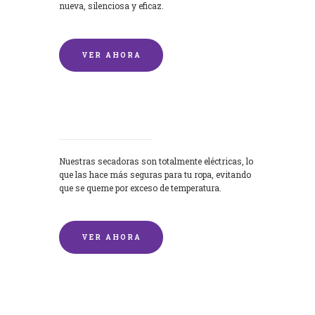
nueva, silenciosa y eficaz.
VER AHORA
Secadoras
Nuestras secadoras son totalmente eléctricas, lo
que las hace más seguras para tu ropa, evitando
que se queme por exceso de temperatura.
VER AHORA
Lavado de mantas y edredones por
encargo