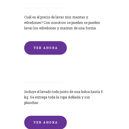
Cuál es el precio de lavar mis mantas y
edredones? Con nosotros se pueden se pueden
lavar los edredones y mantas de una forma
rápida y...
VER AHORA
Lavandería por Kilo
Incluye el lavado todo junto de una bolsa hasta 5
kg. Se entrega toda la ropa doblada y sin
planchar.
VER AHORA