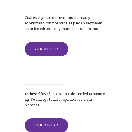
Cuál es el precio de lavar mis mantas y
edredones? Con nosotros se pueden se pueden
lavar los edredones y mantas de una forma
rápida y...
VER AHORA
Lavandería por Kilo
Incluye el lavado todo junto de una bolsa hasta 5
kg. Se entrega toda la ropa doblada y sin
planchar.
VER AHORA