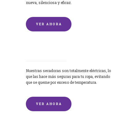
nueva, silenciosa y eficaz.
VER AHORA
Secadoras
Nuestras secadoras son totalmente eléctricas, lo
que las hace más seguras para tu ropa, evitando
que se queme por exceso de temperatura.
VER AHORA
Lavado de mantas y edredones por
encargo