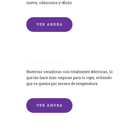
nueva, silenciosa y eficaz.
VER AHORA
Secadoras
Nuestras secadoras son totalmente eléctricas, lo
que las hace más seguras para tu ropa, evitando
que se queme por exceso de temperatura.
VER AHORA
Lavado de mantas y edredones por
encargo