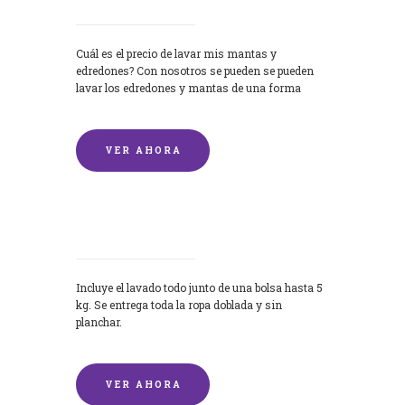
Cuál es el precio de lavar mis mantas y
edredones? Con nosotros se pueden se pueden
lavar los edredones y mantas de una forma
rápida y...
VER AHORA
Lavandería por Kilo
Incluye el lavado todo junto de una bolsa hasta 5
kg. Se entrega toda la ropa doblada y sin
planchar.
VER AHORA