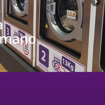
a
u mano