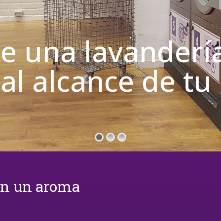
de una lavanderí
 al alcance de t
on un aroma