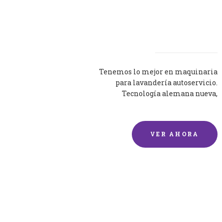
Lavadoras
Tenemos lo mejor en maquinaria
para lavandería autoservicio.
Tecnología alemana nueva,
silenciosa y eficaz.
VER AHORA
Lavado de mantas y
edredones por encargo