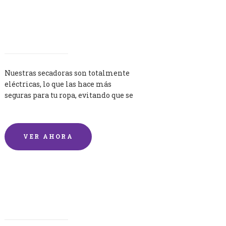
Secadoras
Nuestras secadoras son totalmente
eléctricas, lo que las hace más
seguras para tu ropa, evitando que se
queme por exceso de temperatura.
VER AHORA
Lavandería por Kilo