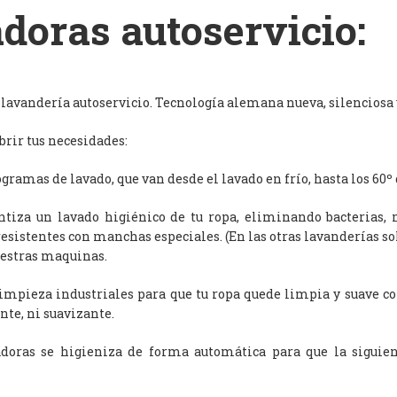
doras autoservicio:
avandería autoservicio. Tecnología alemana nueva, silenciosa y
rir tus necesidades:
ramas de lavado, que van desde el lavado en frío, hasta los 60º 
antiza un lavado higiénico de tu ropa, eliminando bacterias, 
resistentes con manchas especiales. (En las otras lavanderías s
uestras maquinas.
limpieza industriales para que tu ropa quede limpia y suave c
nte, ni suavizante.
adoras se higieniza de forma automática para que la siguien