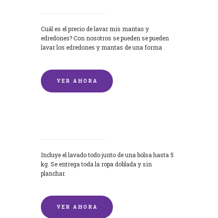
Cuál es el precio de lavar mis mantas y
edredones? Con nosotros se pueden se pueden
lavar los edredones y mantas de una forma
rápida y...
VER AHORA
Lavandería por Kilo
Incluye el lavado todo junto de una bolsa hasta 5
kg. Se entrega toda la ropa doblada y sin
planchar.
VER AHORA