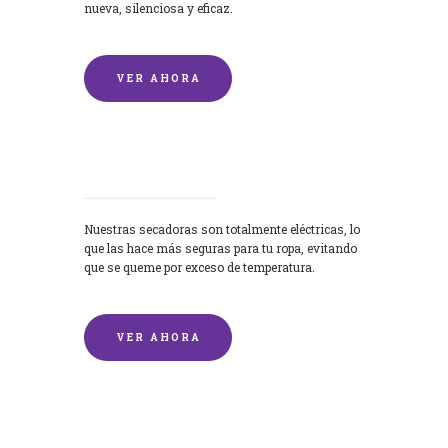
nueva, silenciosa y eficaz.
VER AHORA
Secadoras
Nuestras secadoras son totalmente eléctricas, lo
que las hace más seguras para tu ropa, evitando
que se queme por exceso de temperatura.
VER AHORA
Lavado de mantas y edredones por
encargo