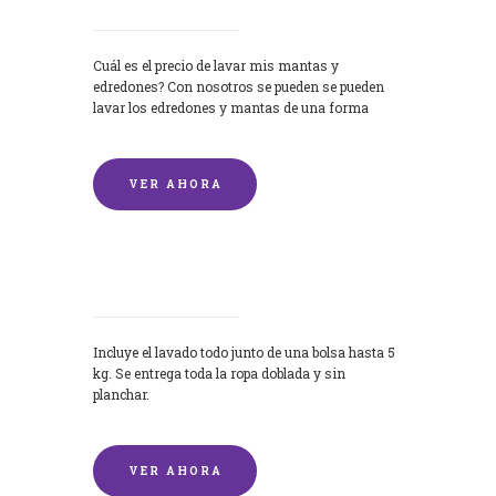
Cuál es el precio de lavar mis mantas y
edredones? Con nosotros se pueden se pueden
lavar los edredones y mantas de una forma
rápida y...
VER AHORA
Lavandería por Kilo
Incluye el lavado todo junto de una bolsa hasta 5
kg. Se entrega toda la ropa doblada y sin
planchar.
VER AHORA