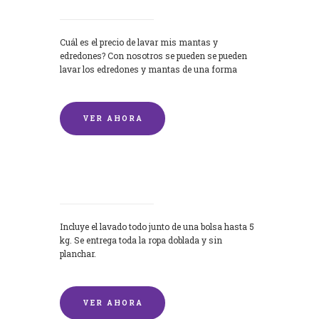
Cuál es el precio de lavar mis mantas y
edredones? Con nosotros se pueden se pueden
lavar los edredones y mantas de una forma
rápida y...
VER AHORA
Lavandería por Kilo
Incluye el lavado todo junto de una bolsa hasta 5
kg. Se entrega toda la ropa doblada y sin
planchar.
VER AHORA