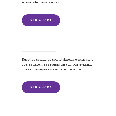
nueva, silenciosa y eficaz.
VER AHORA
Secadoras
Nuestras secadoras son totalmente eléctricas, lo
que las hace más seguras para tu ropa, evitando
que se queme por exceso de temperatura.
VER AHORA
Lavado de mantas y edredones por
encargo