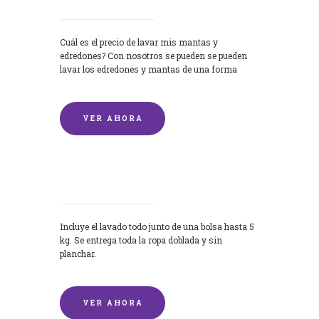
Cuál es el precio de lavar mis mantas y
edredones? Con nosotros se pueden se pueden
lavar los edredones y mantas de una forma
rápida y...
VER AHORA
Lavandería por Kilo
Incluye el lavado todo junto de una bolsa hasta 5
kg. Se entrega toda la ropa doblada y sin
planchar.
VER AHORA