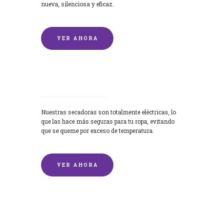
nueva, silenciosa y eficaz.
VER AHORA
Secadoras
Nuestras secadoras son totalmente eléctricas, lo
que las hace más seguras para tu ropa, evitando
que se queme por exceso de temperatura.
VER AHORA
Lavado de mantas y edredones por
encargo