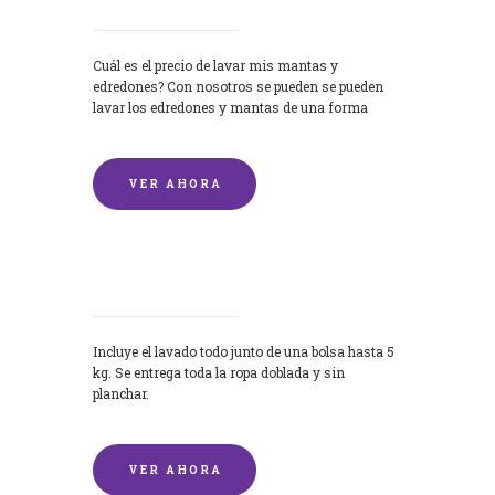
Cuál es el precio de lavar mis mantas y
edredones? Con nosotros se pueden se pueden
lavar los edredones y mantas de una forma
rápida y...
VER AHORA
Lavandería por Kilo
Incluye el lavado todo junto de una bolsa hasta 5
kg. Se entrega toda la ropa doblada y sin
planchar.
VER AHORA