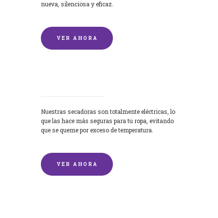
nueva, silenciosa y eficaz.
VER AHORA
Secadoras
Nuestras secadoras son totalmente eléctricas, lo
que las hace más seguras para tu ropa, evitando
que se queme por exceso de temperatura.
VER AHORA
Lavado de mantas y edredones por
encargo