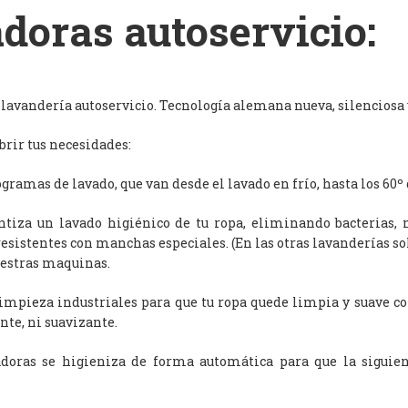
doras autoservicio:
avandería autoservicio. Tecnología alemana nueva, silenciosa y
rir tus necesidades:
ramas de lavado, que van desde el lavado en frío, hasta los 60º 
antiza un lavado higiénico de tu ropa, eliminando bacterias, 
resistentes con manchas especiales. (En las otras lavanderías s
uestras maquinas.
limpieza industriales para que tu ropa quede limpia y suave c
nte, ni suavizante.
adoras se higieniza de forma automática para que la siguien