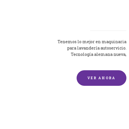
Lavadoras
Tenemos lo mejor en maquinaria
para lavandería autoservicio.
Tecnología alemana nueva,
silenciosa y eficaz.
VER AHORA
Lavado de mantas y
edredones por encargo