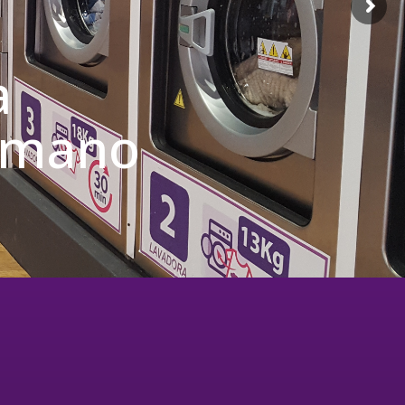
a
u mano