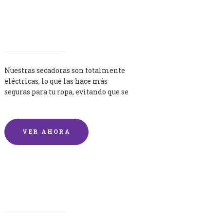
Secadoras
Nuestras secadoras son totalmente
eléctricas, lo que las hace más
seguras para tu ropa, evitando que se
queme por exceso de temperatura.
VER AHORA
Lavandería por Kilo