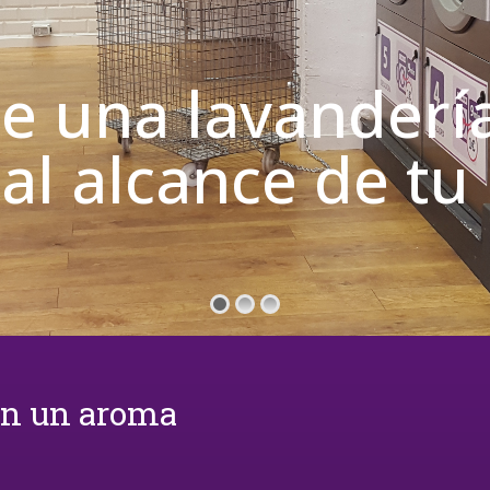
de una lavanderí
 al alcance de t
on un aroma