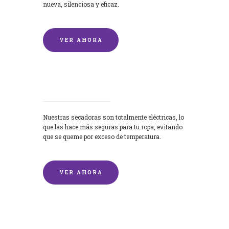
nueva, silenciosa y eficaz.
VER AHORA
Secadoras
Nuestras secadoras son totalmente eléctricas, lo
que las hace más seguras para tu ropa, evitando
que se queme por exceso de temperatura.
VER AHORA
Lavado de mantas y edredones por
encargo