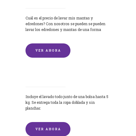
Cuál es el precio de lavar mis mantas y
edredones? Con nosotros se pueden se pueden
lavar los edredones y mantas de una forma
rápida y...
VER AHORA
Lavandería por Kilo
Incluye el lavado todo junto de una bolsa hasta 5
kg. Se entrega toda la ropa doblada y sin
planchar.
VER AHORA