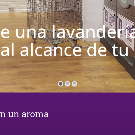
de una lavanderí
 al alcance de t
on un aroma