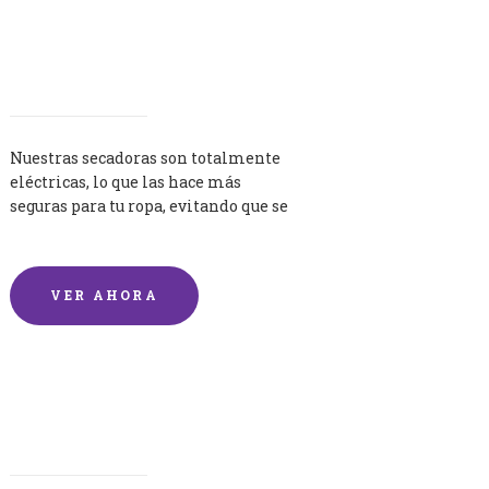
Secadoras
Nuestras secadoras son totalmente
eléctricas, lo que las hace más
seguras para tu ropa, evitando que se
queme por exceso de temperatura.
VER AHORA
Lavandería por Kilo