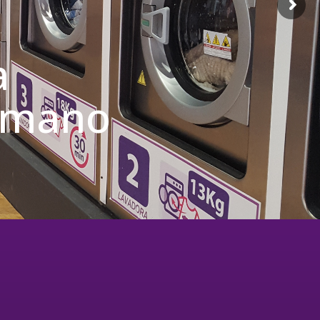
a
u mano