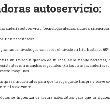
doras autoservicio:
avandería autoservicio. Tecnología alemana nueva, silenciosa y
rir tus necesidades:
ramas de lavado, que van desde el lavado en frío, hasta los 60º 
antiza un lavado higiénico de tu ropa, eliminando bacterias, 
resistentes con manchas especiales. (En las otras lavanderías s
uestras maquinas.
limpieza industriales para que tu ropa quede limpia y suave c
nte, ni suavizante.
adoras se higieniza de forma automática para que la siguien