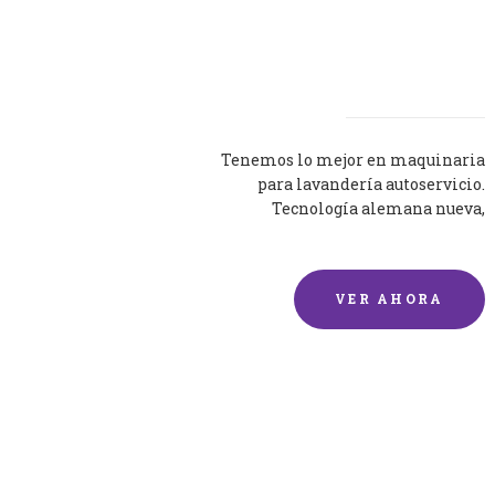
Lavadoras
Tenemos lo mejor en maquinaria
para lavandería autoservicio.
Tecnología alemana nueva,
silenciosa y eficaz.
VER AHORA
Lavado de mantas y
edredones por encargo