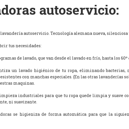
doras autoservicio:
avandería autoservicio. Tecnología alemana nueva, silenciosa y
rir tus necesidades:
ramas de lavado, que van desde el lavado en frío, hasta los 60º 
antiza un lavado higiénico de tu ropa, eliminando bacterias, 
resistentes con manchas especiales. (En las otras lavanderías s
uestras maquinas.
limpieza industriales para que tu ropa quede limpia y suave c
nte, ni suavizante.
adoras se higieniza de forma automática para que la siguien