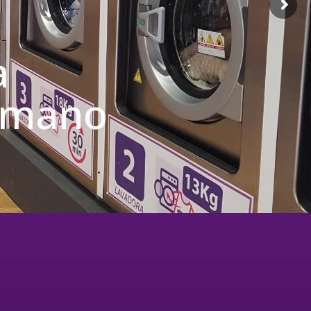
a
u mano