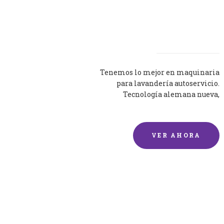
Lavadoras
Tenemos lo mejor en maquinaria
para lavandería autoservicio.
Tecnología alemana nueva,
silenciosa y eficaz.
VER AHORA
Lavado de mantas y
edredones por encargo