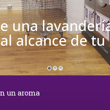
de una lavanderí
 al alcance de t
on un aroma