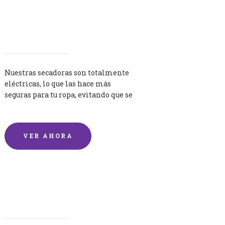
Secadoras
Nuestras secadoras son totalmente
eléctricas, lo que las hace más
seguras para tu ropa, evitando que se
queme por exceso de temperatura.
VER AHORA
Lavandería por Kilo