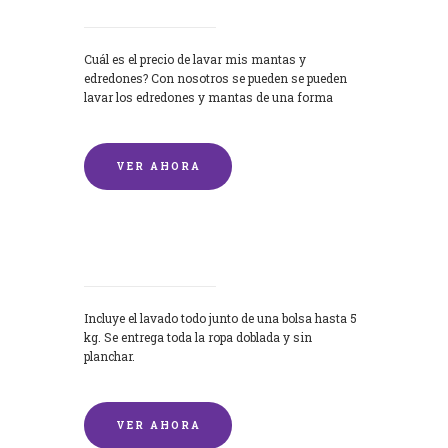
Cuál es el precio de lavar mis mantas y
edredones? Con nosotros se pueden se pueden
lavar los edredones y mantas de una forma
rápida y...
VER AHORA
Lavandería por Kilo
Incluye el lavado todo junto de una bolsa hasta 5
kg. Se entrega toda la ropa doblada y sin
planchar.
VER AHORA