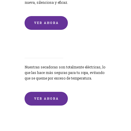
nueva, silenciosa y eficaz.
VER AHORA
Secadoras
Nuestras secadoras son totalmente eléctricas, lo
que las hace más seguras para tu ropa, evitando
que se queme por exceso de temperatura.
VER AHORA
Lavado de mantas y edredones por
encargo