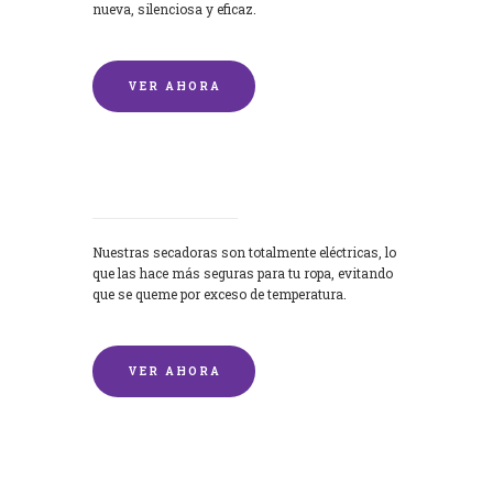
nueva, silenciosa y eficaz.
VER AHORA
Secadoras
Nuestras secadoras son totalmente eléctricas, lo
que las hace más seguras para tu ropa, evitando
que se queme por exceso de temperatura.
VER AHORA
Lavado de mantas y edredones por
encargo