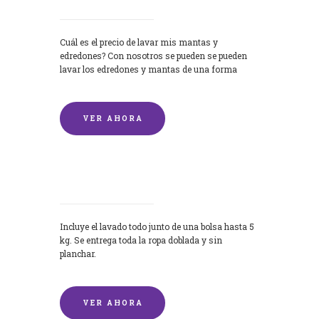
Cuál es el precio de lavar mis mantas y
edredones? Con nosotros se pueden se pueden
lavar los edredones y mantas de una forma
rápida y...
VER AHORA
Lavandería por Kilo
Incluye el lavado todo junto de una bolsa hasta 5
kg. Se entrega toda la ropa doblada y sin
planchar.
VER AHORA