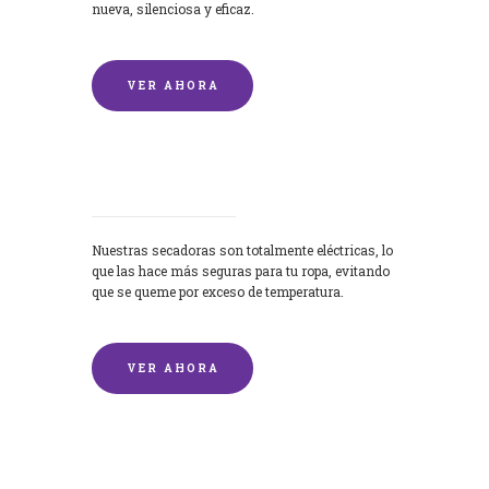
nueva, silenciosa y eficaz.
VER AHORA
Secadoras
Nuestras secadoras son totalmente eléctricas, lo
que las hace más seguras para tu ropa, evitando
que se queme por exceso de temperatura.
VER AHORA
Lavado de mantas y edredones por
encargo