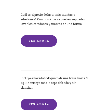
Cuál es el precio de lavar mis mantas y
edredones? Con nosotros se pueden se pueden
lavar los edredones y mantas de una forma
rápida y...
VER AHORA
Lavandería por Kilo
Incluye el lavado todo junto de una bolsa hasta 5
kg. Se entrega toda la ropa doblada y sin
planchar.
VER AHORA