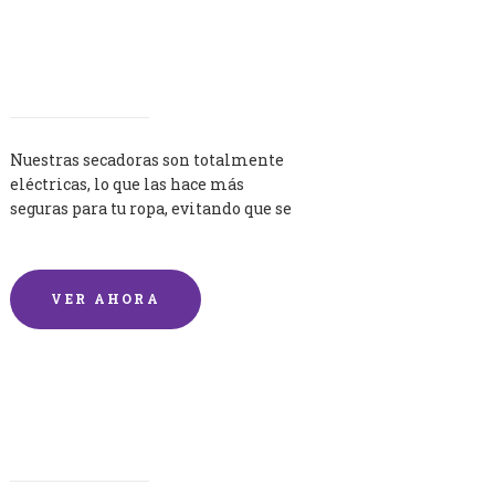
Secadoras
Nuestras secadoras son totalmente
eléctricas, lo que las hace más
seguras para tu ropa, evitando que se
queme por exceso de temperatura.
VER AHORA
Lavandería por Kilo