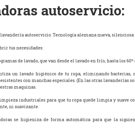
doras autoservicio:
avandería autoservicio. Tecnología alemana nueva, silenciosa y
rir tus necesidades:
ramas de lavado, que van desde el lavado en frío, hasta los 60º 
antiza un lavado higiénico de tu ropa, eliminando bacterias, 
resistentes con manchas especiales. (En las otras lavanderías s
uestras maquinas.
limpieza industriales para que tu ropa quede limpia y suave c
nte, ni suavizante.
adoras se higieniza de forma automática para que la siguien