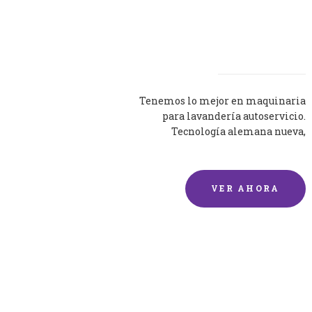
Lavadoras
Tenemos lo mejor en maquinaria
para lavandería autoservicio.
Tecnología alemana nueva,
silenciosa y eficaz.
VER AHORA
Lavado de mantas y
edredones por encargo