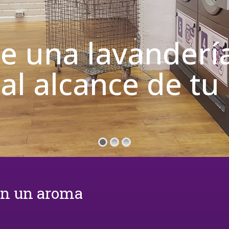
de una lavanderí
 al alcance de t
on un aroma