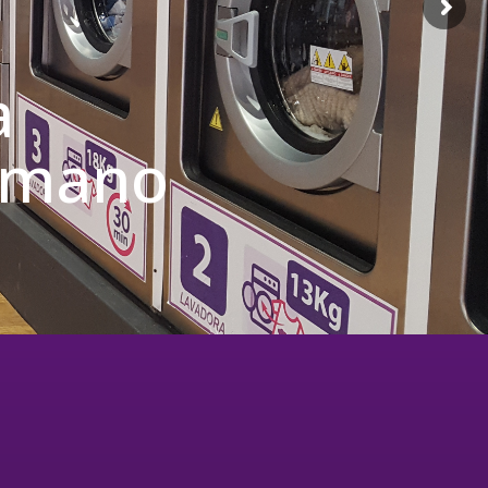
a
u mano