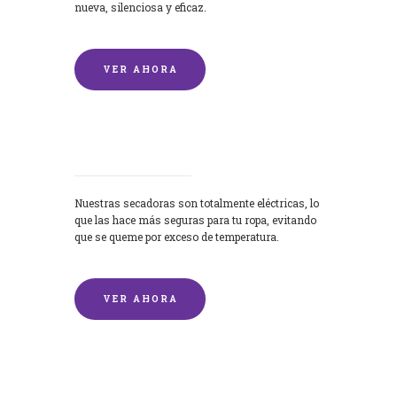
nueva, silenciosa y eficaz.
VER AHORA
Secadoras
Nuestras secadoras son totalmente eléctricas, lo
que las hace más seguras para tu ropa, evitando
que se queme por exceso de temperatura.
VER AHORA
Lavado de mantas y edredones por
encargo