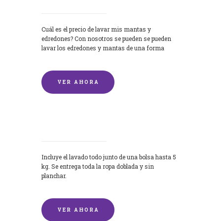
Cuál es el precio de lavar mis mantas y
edredones? Con nosotros se pueden se pueden
lavar los edredones y mantas de una forma
rápida y...
VER AHORA
Lavandería por Kilo
Incluye el lavado todo junto de una bolsa hasta 5
kg. Se entrega toda la ropa doblada y sin
planchar.
VER AHORA