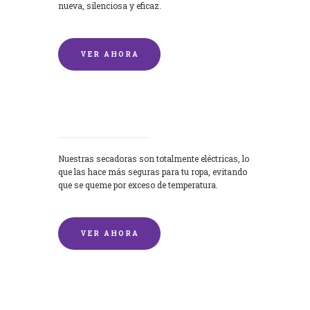
nueva, silenciosa y eficaz.
VER AHORA
Secadoras
Nuestras secadoras son totalmente eléctricas, lo
que las hace más seguras para tu ropa, evitando
que se queme por exceso de temperatura.
VER AHORA
Lavado de mantas y edredones por
encargo