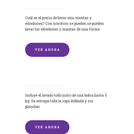
Cuál es el precio de lavar mis mantas y
edredones? Con nosotros se pueden se pueden
lavar los edredones y mantas de una forma
rápida y...
VER AHORA
Lavandería por Kilo
Incluye el lavado todo junto de una bolsa hasta 5
kg. Se entrega toda la ropa doblada y sin
planchar.
VER AHORA