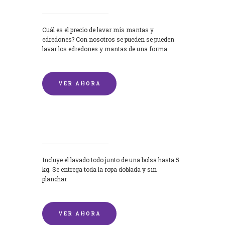
Cuál es el precio de lavar mis mantas y
edredones? Con nosotros se pueden se pueden
lavar los edredones y mantas de una forma
rápida y...
VER AHORA
Lavandería por Kilo
Incluye el lavado todo junto de una bolsa hasta 5
kg. Se entrega toda la ropa doblada y sin
planchar.
VER AHORA