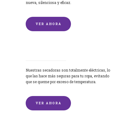
nueva, silenciosa y eficaz.
VER AHORA
Secadoras
Nuestras secadoras son totalmente eléctricas, lo
que las hace más seguras para tu ropa, evitando
que se queme por exceso de temperatura.
VER AHORA
Lavado de mantas y edredones por
encargo