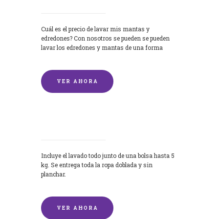
Cuál es el precio de lavar mis mantas y
edredones? Con nosotros se pueden se pueden
lavar los edredones y mantas de una forma
rápida y...
VER AHORA
Lavandería por Kilo
Incluye el lavado todo junto de una bolsa hasta 5
kg. Se entrega toda la ropa doblada y sin
planchar.
VER AHORA