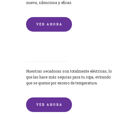
nueva, silenciosa y eficaz.
VER AHORA
Secadoras
Nuestras secadoras son totalmente eléctricas, lo
que las hace más seguras para tu ropa, evitando
que se queme por exceso de temperatura.
VER AHORA
Lavado de mantas y edredones por
encargo