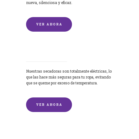
nueva, silenciosa y eficaz.
VER AHORA
Secadoras
Nuestras secadoras son totalmente eléctricas, lo
que las hace más seguras para tu ropa, evitando
que se queme por exceso de temperatura.
VER AHORA
Lavado de mantas y edredones por
encargo