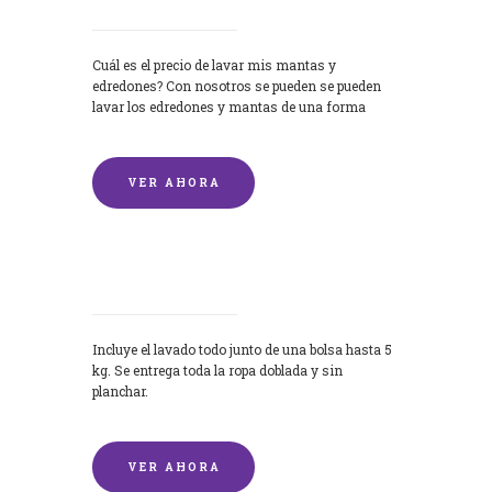
Cuál es el precio de lavar mis mantas y
edredones? Con nosotros se pueden se pueden
lavar los edredones y mantas de una forma
rápida y...
VER AHORA
Lavandería por Kilo
Incluye el lavado todo junto de una bolsa hasta 5
kg. Se entrega toda la ropa doblada y sin
planchar.
VER AHORA