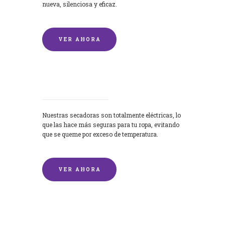
nueva, silenciosa y eficaz.
VER AHORA
Secadoras
Nuestras secadoras son totalmente eléctricas, lo
que las hace más seguras para tu ropa, evitando
que se queme por exceso de temperatura.
VER AHORA
Lavado de mantas y edredones por
encargo