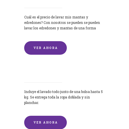
Cuál es el precio de lavar mis mantas y
edredones? Con nosotros se pueden se pueden
lavar los edredones y mantas de una forma
rápida y...
VER AHORA
Lavandería por Kilo
Incluye el lavado todo junto de una bolsa hasta 5
kg. Se entrega toda la ropa doblada y sin
planchar.
VER AHORA