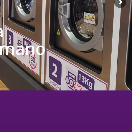
a
u mano