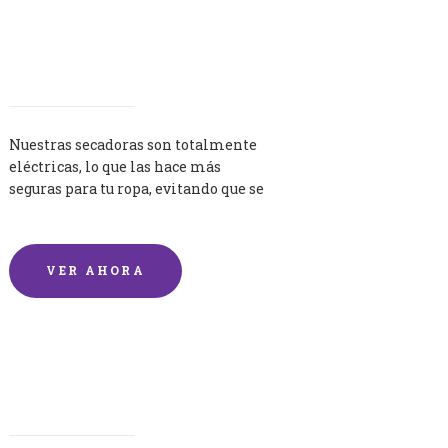
Secadoras
Nuestras secadoras son totalmente
eléctricas, lo que las hace más
seguras para tu ropa, evitando que se
queme por exceso de temperatura.
VER AHORA
Lavandería por Kilo