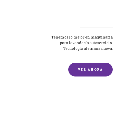
Lavadoras
Tenemos lo mejor en maquinaria
para lavandería autoservicio.
Tecnología alemana nueva,
silenciosa y eficaz.
VER AHORA
Lavado de mantas y
edredones por encargo