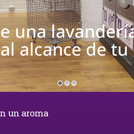
de una lavanderí
 al alcance de t
on un aroma