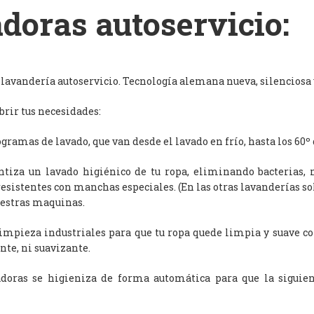
doras autoservicio:
avandería autoservicio. Tecnología alemana nueva, silenciosa y
rir tus necesidades:
ramas de lavado, que van desde el lavado en frío, hasta los 60º 
antiza un lavado higiénico de tu ropa, eliminando bacterias, 
resistentes con manchas especiales. (En las otras lavanderías s
uestras maquinas.
limpieza industriales para que tu ropa quede limpia y suave c
nte, ni suavizante.
adoras se higieniza de forma automática para que la siguien