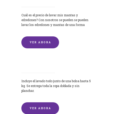
Cuál es el precio de lavar mis mantas y
edredones? Con nosotros se pueden se pueden
lavar los edredones y mantas de una forma
rápida y...
VER AHORA
Lavandería por Kilo
Incluye el lavado todo junto de una bolsa hasta 5
kg. Se entrega toda la ropa doblada y sin
planchar.
VER AHORA