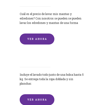
Cuál es el precio de lavar mis mantas y
edredones? Con nosotros se pueden se pueden
lavar los edredones y mantas de una forma
rápida y...
VER AHORA
Lavandería por Kilo
Incluye el lavado todo junto de una bolsa hasta 5
kg. Se entrega toda la ropa doblada y sin
planchar.
VER AHORA