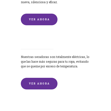
nueva, silenciosa y eficaz.
VER AHORA
Secadoras
Nuestras secadoras son totalmente eléctricas, lo
que las hace más seguras para tu ropa, evitando
que se queme por exceso de temperatura.
VER AHORA
Lavado de mantas y edredones por
encargo