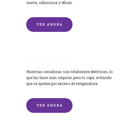
nueva, silenciosa y eficaz.
VER AHORA
Secadoras
Nuestras secadoras son totalmente eléctricas, lo
que las hace más seguras para tu ropa, evitando
que se queme por exceso de temperatura.
VER AHORA
Lavado de mantas y edredones por
encargo