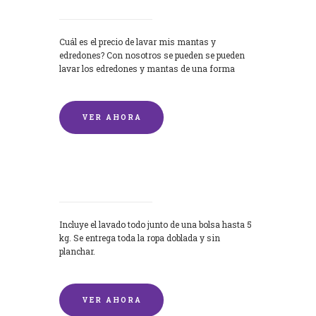
Cuál es el precio de lavar mis mantas y
edredones? Con nosotros se pueden se pueden
lavar los edredones y mantas de una forma
rápida y...
VER AHORA
Lavandería por Kilo
Incluye el lavado todo junto de una bolsa hasta 5
kg. Se entrega toda la ropa doblada y sin
planchar.
VER AHORA