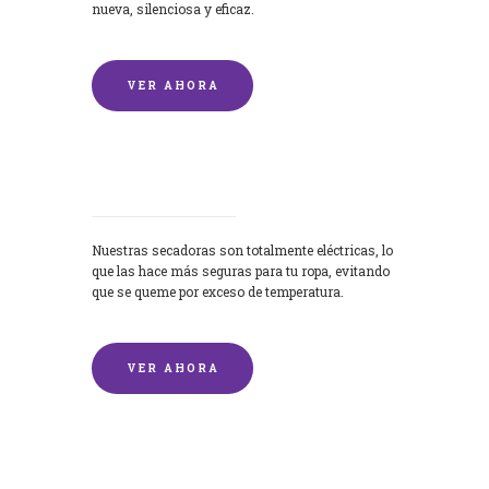
nueva, silenciosa y eficaz.
VER AHORA
Secadoras
Nuestras secadoras son totalmente eléctricas, lo
que las hace más seguras para tu ropa, evitando
que se queme por exceso de temperatura.
VER AHORA
Lavado de mantas y edredones por
encargo