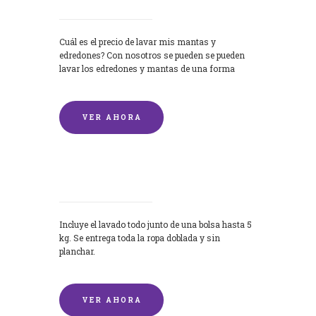
Cuál es el precio de lavar mis mantas y
edredones? Con nosotros se pueden se pueden
lavar los edredones y mantas de una forma
rápida y...
VER AHORA
Lavandería por Kilo
Incluye el lavado todo junto de una bolsa hasta 5
kg. Se entrega toda la ropa doblada y sin
planchar.
VER AHORA