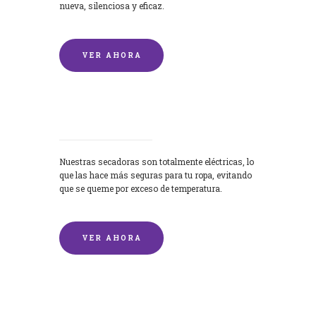
nueva, silenciosa y eficaz.
VER AHORA
Secadoras
Nuestras secadoras son totalmente eléctricas, lo
que las hace más seguras para tu ropa, evitando
que se queme por exceso de temperatura.
VER AHORA
Lavado de mantas y edredones por
encargo