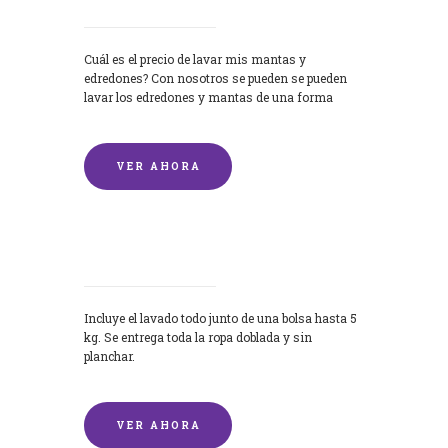
Cuál es el precio de lavar mis mantas y
edredones? Con nosotros se pueden se pueden
lavar los edredones y mantas de una forma
rápida y...
VER AHORA
Lavandería por Kilo
Incluye el lavado todo junto de una bolsa hasta 5
kg. Se entrega toda la ropa doblada y sin
planchar.
VER AHORA