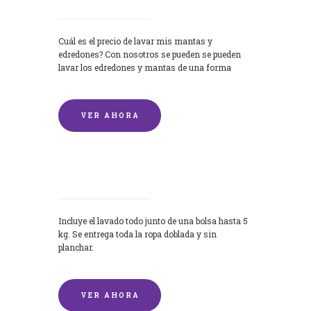
Cuál es el precio de lavar mis mantas y
edredones? Con nosotros se pueden se pueden
lavar los edredones y mantas de una forma
rápida y...
VER AHORA
Lavandería por Kilo
Incluye el lavado todo junto de una bolsa hasta 5
kg. Se entrega toda la ropa doblada y sin
planchar.
VER AHORA