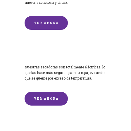
nueva, silenciosa y eficaz.
VER AHORA
Secadoras
Nuestras secadoras son totalmente eléctricas, lo
que las hace más seguras para tu ropa, evitando
que se queme por exceso de temperatura.
VER AHORA
Lavado de mantas y edredones por
encargo