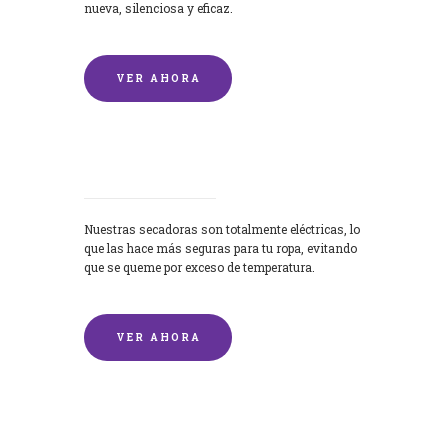
nueva, silenciosa y eficaz.
VER AHORA
Secadoras
Nuestras secadoras son totalmente eléctricas, lo
que las hace más seguras para tu ropa, evitando
que se queme por exceso de temperatura.
VER AHORA
Lavado de mantas y edredones por
encargo