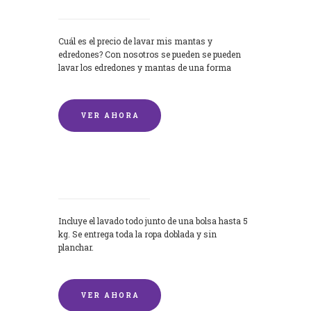
Cuál es el precio de lavar mis mantas y
edredones? Con nosotros se pueden se pueden
lavar los edredones y mantas de una forma
rápida y...
VER AHORA
Lavandería por Kilo
Incluye el lavado todo junto de una bolsa hasta 5
kg. Se entrega toda la ropa doblada y sin
planchar.
VER AHORA